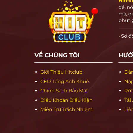
Hitcl
đề, n
mà, g
phút g
• Sơ đ
VỀ CHÚNG TÔI
HƯỚ
Giới Thiệu Hitclub
Đă
CEO Tống Anh Khuê
Nạp
Chính Sách Bảo Mật
Rút
Điều Khoản Điều Kiện
Tải
Miễn Trừ Trách Nhiệm
Liê