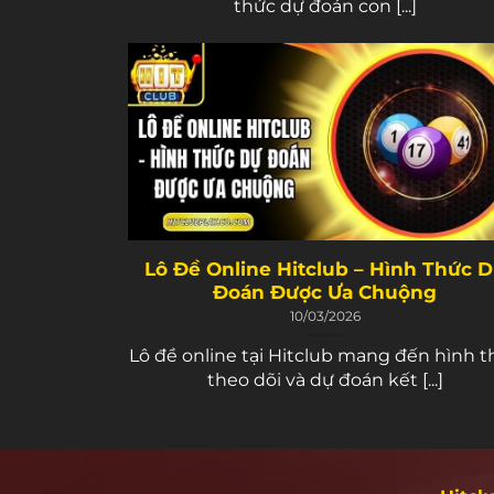
thức dự đoán con [...]
Lô Đề Online Hitclub – Hình Thức 
Đoán Được Ưa Chuộng
10/03/2026
Lô đề online tại Hitclub mang đến hình t
theo dõi và dự đoán kết [...]