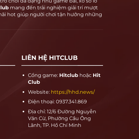
trò chơi đa dạng như game bài, xổ số lô
Club
mang đến trải nghiệm giải trí mượt
mãi hot giúp người chơi tận hưởng những
LIÊN HỆ HITCLUB
Cổng game:
Hitclub
hoặc
Hit
Club
Website:
https://hhd.news/
Điện thoại: 0937.341.869
Địa chỉ: 12/6 Đường Nguyễn
Văn Cừ, Phường Cầu Ông
Lãnh, TP. Hồ Chí Minh