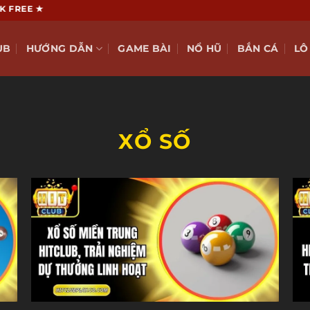
E ★
UB
HƯỚNG DẪN
GAME BÀI
NỔ HŨ
BẮN CÁ
LÔ
XỔ SỐ